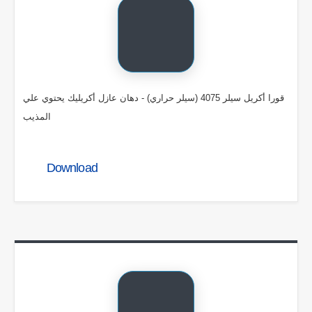
قورا أكريل سيلر 4075 (سيلر حراري) - دهان عازل أكريليك يحتوي علي
المذيب
Download
Address
Contact us
5466 3303 02
Head Office:
01222330309
5 East of Tersana Club Street -