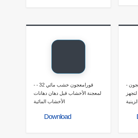
Address
Contac
- قورامعجون لاكيه 77 - معجون
- قورامعجون خشب مائي 32 -
لمعجنة الأخشاب قبل دهان دهانات
5466 
لتجهز
Head Office:
زينية
الأخشاب المائية
01222
5 East of Tersana Club Street -
Mohandessin - Giza
info@
Download