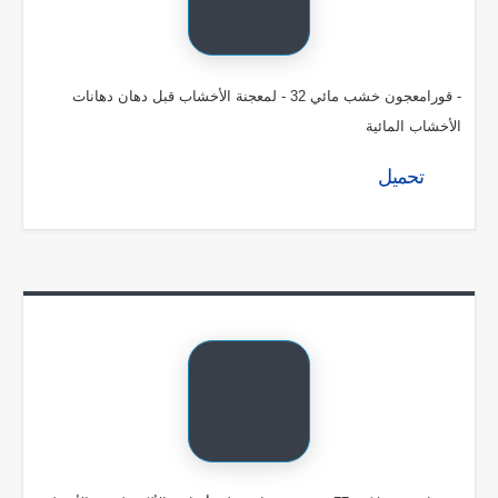
- قورامعجون خشب مائي 32 - لمعجنة الأخشاب قبل دهان دهانات
الأخشاب المائية
تحميل
العنوان
اتصل بنا
5466 3303 02
المكتب الرئيسي:
01222330309
5 ش شرق نادي الترسانة - المهندسين -
جيزة
info@kouratol.com
منتجاتنا
روابط سريعة