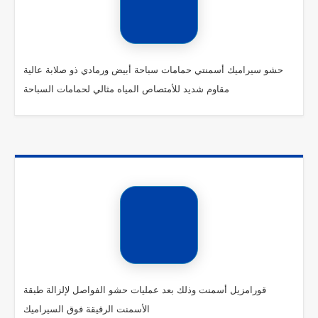
حشو سيراميك أسمنتي حمامات سباحة أبيض ورمادي ذو صلابة عالية
مقاوم شديد للأمتصاص المياه مثالي لحمامات السباحة
Address
Contact us
5466 3303 02
Head Office:
01222330309
5 East of Tersana Club Street -
Mohandessin - Giza
info@kouratol.com
Our Products
Quick Links
Construction Paints
About
Water-Based Wood Paints
Downloads
قورامزيل أسمنت وذلك بعد عمليات حشو الفواصل لإلزالة طبقة
Contact
Paints to Protect Iron from Rust
الأسمنت الرقيقة فوق السيراميك
Epoxy Paints