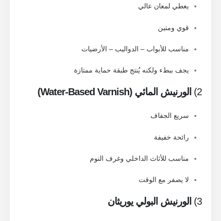
يعطي لمعان عالي
قوي ومتين
مناسب للأبواب – الدواليب – الأرضيات
يجف ببطء ولكنه يُنتج طبقة حماية ممتازة
2)
الورنيش المائي (Water-Based Varnish)
سريع الجفاف
رائحة خفيفة
مناسب للأثاث الداخلي وغرف النوم
لا يصفر مع الوقت
3)
الورنيش البولي يوريثان