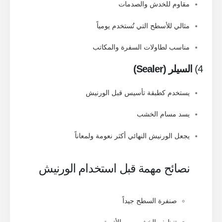
مقاوم للخدش والصدمات
مثالي للأسطح التي تُستخدم يومياً
مناسب لطاولات السفرة والمكاتب
4)
السيلر (Sealer)
يستخدم كطبقة تأسيس قبل الورنيش
يسد مسام الخشب
العنوان
اتصل بنا
يجعل الورنيش النهائي أكثر نعومة ولمعاناً
5466 3303 02
المكتب الرئيسي:
01222330309
5 ش شرق نادي الترسانة - المهندسين -
جيزة
info@kouratol.com
نصائح مهمة قبل استخدام الورنيش
منتجاتنا
روابط سريعة
صنفرة السطح جيداً
الدهانات الأنشائية
عن الشركة
تنظيف الخشب من الأتربة